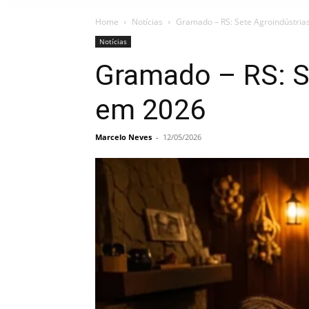
Home
Notícias
Gramado – RS: Sete Agroindústria
Notícias
Gramado – RS: S
em 2026
Marcelo Neves
-
12/05/2026