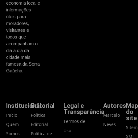
economia local e
informações
úteis para
moradores,
visitantes e
todos que
acompanham o
dia a dia da
cidade mais
famosa da Serra
Gaúcha.
Institucional
Editorial
Legal e
Autores
Map
Transparência
do
Início
Política
Marcelo
site
Termos de
Quem
Editorial
Neves
Site
Uso
Somos
Política de
XML