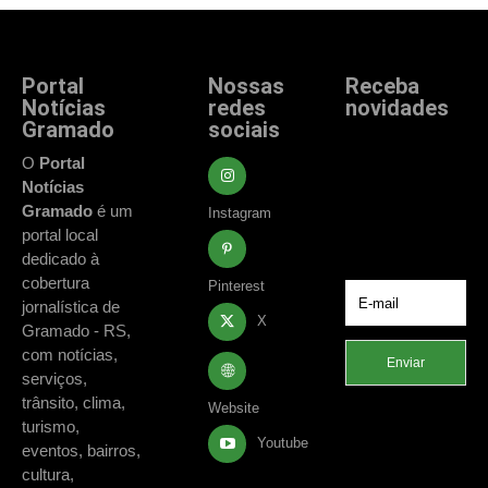
Portal
Nossas
Receba
Notícias
redes
novidades
Gramado
sociais
Fique atualizado
com as principais
O
Portal
notícias e
Notícias
acontecimentos
Gramado
é um
Instagram
de Gramado e
portal local
região.
dedicado à
cobertura
Pinterest
jornalística de
X
Gramado - RS,
com notícias,
Enviar
serviços,
trânsito, clima,
Website
turismo,
Youtube
eventos, bairros,
cultura,