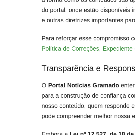
do portal, onde estão disponíveis i
e outras diretrizes importantes pa
Para reforçar esse compromisso c
Política de Correções
,
Expediente
Transparência e Respons
O
Portal Notícias Gramado
entend
para a construção de confiança co
nosso conteúdo, quem responde edit
pode compreender melhor nossa est
Embora a
Lei nº 12.527, de 18 d