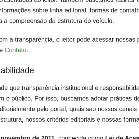
nformações sobre linha editorial, formas de contat
ra a compreensão da estrutura do veículo.
om a transparência, o leitor pode acessar nossas
e
Contato
.
abilidade
e que transparência institucional e responsabilida
m o público. Por isso, buscamos adotar práticas d
orialmente pelo portal, quais são nossos canais of
rutura, nossos critérios editoriais e nossas for
e novembro de 2011
, conhecida como
Lei de Ace