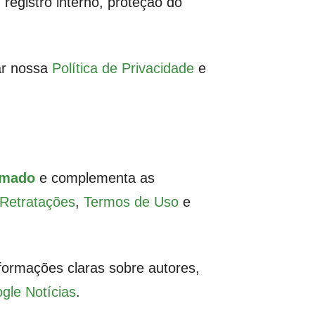
, registro interno, proteção do
ar nossa
Política de Privacidade
e
amado
e complementa as
 Retratações
,
Termos de Uso
e
nformações claras sobre autores,
ogle Notícias
.