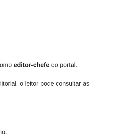
 como
editor-chefe
do portal.
torial, o leitor pode consultar as
mo: