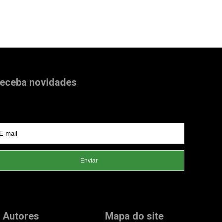
eceba novidades
que atualizado com as principais notícias e
contecimentos de Gramado e região.
Enviar
Autores
Mapa do site