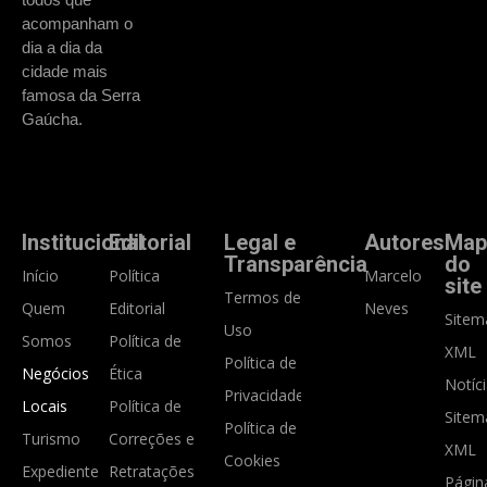
acompanham o
dia a dia da
cidade mais
famosa da Serra
Gaúcha.
Institucional
Editorial
Legal e
Autores
Map
Transparência
do
Início
Política
Marcelo
site
Termos de
Quem
Editorial
Neves
Sitem
Uso
Somos
Política de
XML
Política de
Negócios
Ética
Notíc
Privacidade
Locais
Política de
Sitem
Política de
Turismo
Correções e
XML
Cookies
Expediente
Retratações
Págin