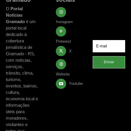
Fique atualizado
com as principais
O
Portal
notícias e
Notícias
acontecimentos
Gramado
é um
Instagram
de Gramado e
portal local
região.
dedicado à
cobertura
Pinterest
jornalística de
X
Gramado - RS,
com notícias,
Enviar
serviços,
trânsito, clima,
Website
turismo,
Youtube
eventos, bairros,
cultura,
economia local e
informações
úteis para
moradores,
visitantes e
todos que