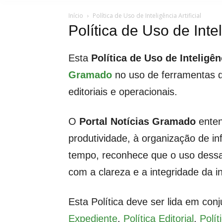
Início
Política de Uso de Inteligência Artificial
Política de Uso de Inteli
Esta
Política de Uso de Inteligênc
Gramado
no uso de ferramentas de
editoriais e operacionais.
O
Portal Notícias Gramado
entend
produtividade, à organização de i
tempo, reconhece que o uso dessas
com a clareza e a integridade da i
Esta Política deve ser lida em con
Expediente
,
Política Editorial
,
Polí