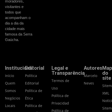
moradores,
visitantes e
todos que
acompanham o
dia a dia da
cidade mais
famosa da Serra
Gaúcha.
Institucional
Editorial
Legal e
Autores
Map
Transparência
do
Início
Política
Marcelo
site
Termos de
Quem
Editorial
Neves
Site
Uso
Somos
Política de
XML
Política de
Negócios
Ética
Notíc
Privacidade
Locais
Política de
Site
Política de