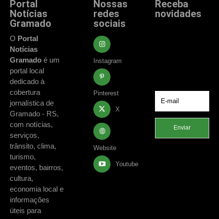
Portal
Nossas
Receba
Notícias
redes
novidades
Gramado
sociais
Fique atualizado
com as principais
O
Portal
notícias e
Notícias
acontecimentos
Gramado
é um
Instagram
de Gramado e
portal local
região.
dedicado à
cobertura
Pinterest
jornalística de
X
Gramado - RS,
com notícias,
Enviar
serviços,
trânsito, clima,
Website
turismo,
Youtube
eventos, bairros,
cultura,
economia local e
informações
úteis para