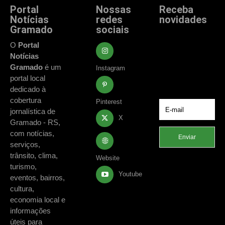
Portal
Nossas
Receba
Notícias
redes
novidades
Gramado
sociais
Fique atualizado
com as principais
O
Portal
notícias e
Notícias
acontecimentos
Gramado
é um
Instagram
de Gramado e
portal local
região.
dedicado à
cobertura
Pinterest
jornalística de
X
Gramado - RS,
com notícias,
Enviar
serviços,
trânsito, clima,
Website
turismo,
Youtube
eventos, bairros,
cultura,
economia local e
informações
úteis para