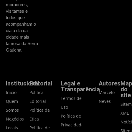
moradores,
visitantes e
todos que
acompanham o
dia a dia da
cidade mais
famosa da Serra
Gaúcha.
Institucional
Editorial
Legal e
Autores
Map
Transparência
do
Início
Política
Marcelo
site
Termos de
Quem
Editorial
Neves
Site
Uso
Somos
Política de
XML
Política de
Negócios
Ética
Notíc
Privacidade
Locais
Política de
Site