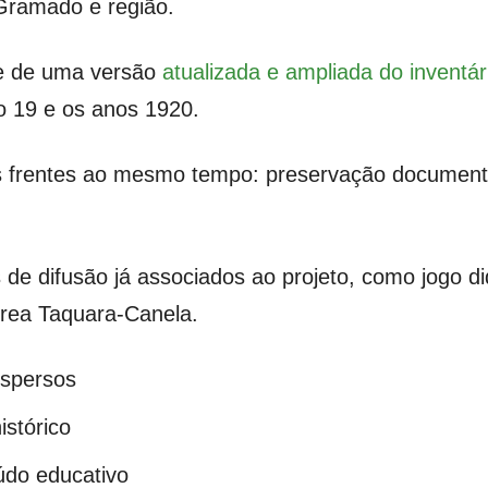
 Gramado e região.
se de uma versão
atualizada e ampliada do inventári
o 19 e os anos 1920.
uas frentes ao mesmo tempo: preservação document
e difusão já associados ao projeto, como jogo did
érrea Taquara-Canela.
ispersos
istórico
údo educativo