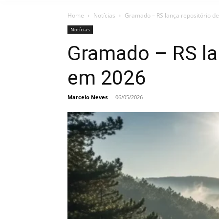
Home
Notícias
Gramado – RS lança repositório d
Notícias
Gramado – RS lan
em 2026
Marcelo Neves
-
06/05/2026