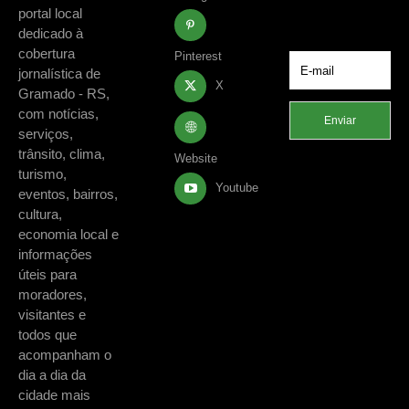
de Gramado e
portal local
região.
dedicado à
cobertura
Pinterest
jornalística de
X
Gramado - RS,
com notícias,
Enviar
serviços,
trânsito, clima,
Website
turismo,
Youtube
eventos, bairros,
cultura,
economia local e
informações
úteis para
moradores,
visitantes e
todos que
acompanham o
dia a dia da
cidade mais