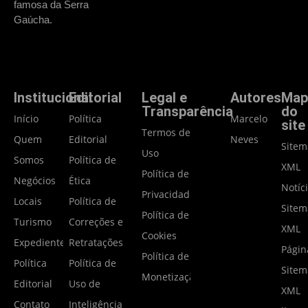
famosa da Serra
Gaúcha.
Institucional
Editorial
Legal e
Autores
Map
Transparência
do
Início
Política
Marcelo
site
Termos de
Quem
Editorial
Neves
Site
Uso
Somos
Política de
XML
Política de
Negócios
Ética
Notíc
Privacidade
Locais
Política de
Site
Política de
Turismo
Correções e
XML
Cookies
Expediente
Retratações
Págin
Política de
Política
Política de
Site
Monetização
Editorial
Uso de
XML
Contato
Inteligência