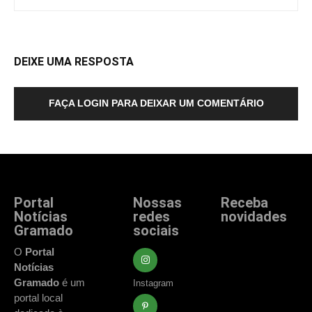
DEIXE UMA RESPOSTA
FAÇA LOGIN PARA DEIXAR UM COMENTÁRIO
Portal
Nossas
Receba
Notícias
redes
novidades
Gramado
sociais
Fique atualizado
com as principais
O
Portal
notícias e
Notícias
acontecimentos
Gramado
é um
Instagram
de Gramado e
portal local
região.