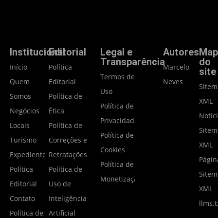
Institucional
Editorial
Legal e
Autores
Map
Transparência
do
Início
Política
Marcelo
site
Termos de
Quem
Editorial
Neves
Site
Uso
Somos
Política de
XML
Política de
Negócios
Ética
Notíc
Privacidade
Locais
Política de
Site
Política de
Turismo
Correções e
XML
Cookies
Expediente
Retratações
Págin
Política de
Política
Política de
Site
Monetização
Editorial
Uso de
XML
Contato
Inteligência
llms.t
Política de
Artificial