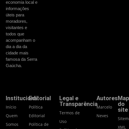
economia local e
informações
úteis para
moradores,
visitantes e
todos que
acompanham o
dia a dia da
cidade mais
famosa da Serra
Gaúcha.
Institucional
Editorial
Legal e
Autores
Map
Transparência
do
Início
Política
Marcelo
site
Termos de
Quem
Editorial
Neves
Site
Uso
Somos
Política de
XML