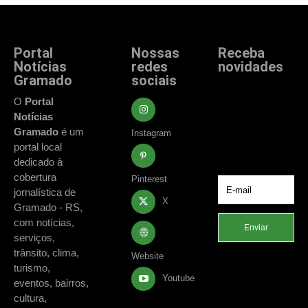
Portal
Nossas
Receba
Notícias
redes
novidades
Gramado
sociais
Fique atualizado
com as principais
O
Portal
notícias e
Notícias
acontecimentos
Gramado
é um
Instagram
de Gramado e
portal local
região.
dedicado à
cobertura
Pinterest
jornalística de
X
Gramado - RS,
com notícias,
Enviar
serviços,
trânsito, clima,
Website
turismo,
Youtube
eventos, bairros,
cultura,