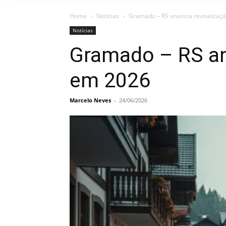
Home
Notícias
Gramado – RS anuncia revitalizaçã
Notícias
Gramado – RS anu
em 2026
Marcelo Neves
-
24/06/2026