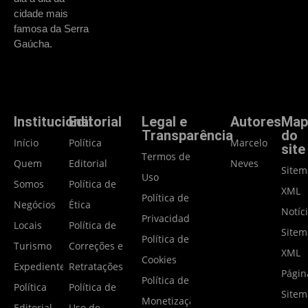
cidade mais
famosa da Serra
Gaúcha.
Institucional
Editorial
Legal e
Autores
Map
Transparência
do
Início
Política
Marcelo
site
Termos de
Quem
Editorial
Neves
Site
Uso
Somos
Política de
XML
Política de
Negócios
Ética
Notíc
Privacidade
Locais
Política de
Site
Política de
Turismo
Correções e
XML
Cookies
Expediente
Retratações
Págin
Política de
Política
Política de
Site
Monetização
Editorial
Uso de