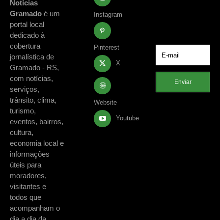
notícias e
Notícias
acontecimentos
Gramado
é um
Instagram
de Gramado e
portal local
região.
dedicado à
cobertura
Pinterest
jornalística de
X
Gramado - RS,
com notícias,
Enviar
serviços,
trânsito, clima,
Website
turismo,
Youtube
eventos, bairros,
cultura,
economia local e
informações
úteis para
moradores,
visitantes e
todos que
acompanham o
dia a dia da