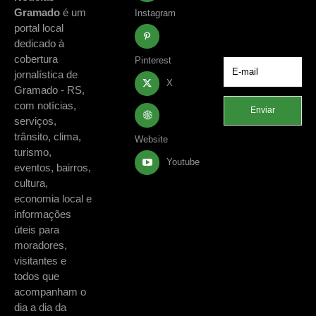
acontecimentos
Gramado
é um
Instagram
de Gramado e
portal local
região.
dedicado à
cobertura
Pinterest
jornalística de
X
Gramado - RS,
com notícias,
Enviar
serviços,
trânsito, clima,
Website
turismo,
Youtube
eventos, bairros,
cultura,
economia local e
informações
úteis para
moradores,
visitantes e
todos que
acompanham o
dia a dia da