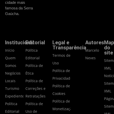
cidade mais
famosa da Serra
Gaúcha.
Institucional
Editorial
Legal e
Autores
Map
Transparência
do
Início
Política
Marcelo
site
Termos de
Quem
Editorial
Neves
Site
Uso
Somos
Política de
XML
Política de
Negócios
Ética
Notíc
Privacidade
Locais
Política de
Site
Política de
Turismo
Correções e
XML
Cookies
Expediente
Retratações
Págin
Política de
Política
Política de
Site
Monetização
Editorial
Uso de
XML