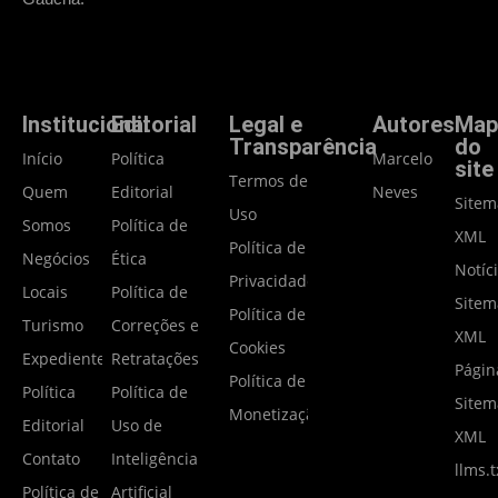
Institucional
Editorial
Legal e
Autores
Map
Transparência
do
Início
Política
Marcelo
site
Termos de
Quem
Editorial
Neves
Site
Uso
Somos
Política de
XML
Política de
Negócios
Ética
Notíc
Privacidade
Locais
Política de
Site
Política de
Turismo
Correções e
XML
Cookies
Expediente
Retratações
Págin
Política de
Política
Política de
Site
Monetização
Editorial
Uso de
XML
Contato
Inteligência
llms.t
Política de
Artificial