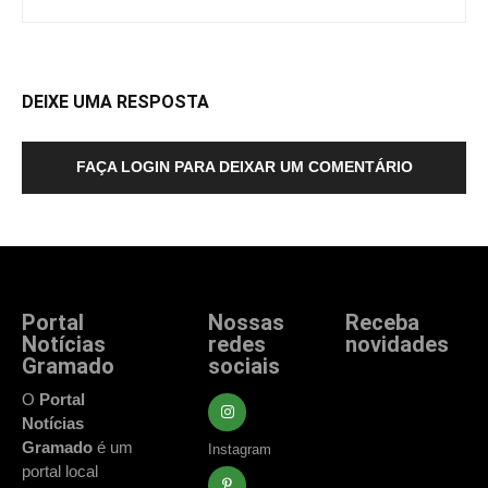
DEIXE UMA RESPOSTA
FAÇA LOGIN PARA DEIXAR UM COMENTÁRIO
Portal
Nossas
Receba
Notícias
redes
novidades
Gramado
sociais
Fique atualizado
com as principais
O
Portal
notícias e
Notícias
acontecimentos
Gramado
é um
Instagram
de Gramado e
portal local
região.