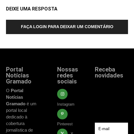
DEIXE UMA RESPOSTA
FAÇA LOGIN PARA DEIXAR UM COMENTÁRIO
Portal
Nossas
Receba
Notícias
redes
novidades
Gramado
sociais
Fique atualizado
com as principais
O
Portal
notícias e
Notícias
acontecimentos
Gramado
é um
Instagram
de Gramado e
portal local
região.
dedicado à
cobertura
Pinterest
jornalística de
X