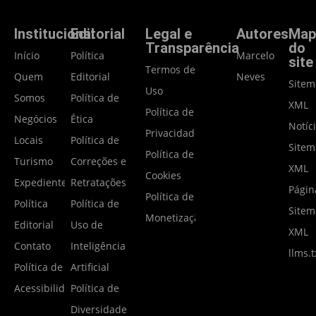
Institucional
Editorial
Legal e
Autores
Map
Transparência
do
Início
Política
Marcelo
site
Termos de
Quem
Editorial
Neves
Site
Uso
Somos
Política de
XML
Política de
Negócios
Ética
Notíc
Privacidade
Locais
Política de
Site
Política de
Turismo
Correções e
XML
Cookies
Expediente
Retratações
Págin
Política de
Política
Política de
Site
Monetização
Editorial
Uso de
XML
Contato
Inteligência
llms.t
Política de
Artificial
Acessibilidade
Política de
Diversidade