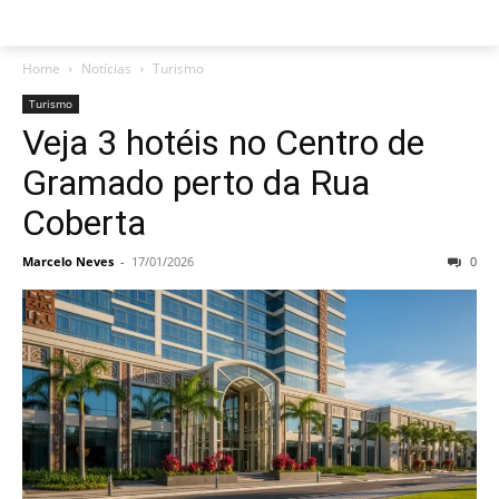
Home
Notícias
Turismo
Turismo
Veja 3 hotéis no Centro de
Gramado perto da Rua
Coberta
Marcelo Neves
-
17/01/2026
0