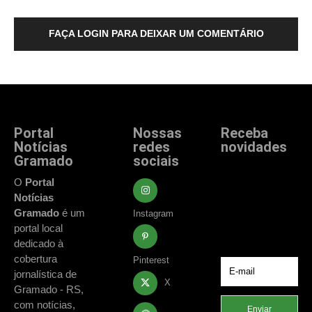
FAÇA LOGIN PARA DEIXAR UM COMENTÁRIO
Portal
Nossas
Receba
Notícias
redes
novidades
Gramado
sociais
Fique atualizado
com as principais
O
Portal
notícias e
Notícias
acontecimentos
Gramado
é um
Instagram
de Gramado e
portal local
região.
dedicado à
cobertura
Pinterest
jornalística de
X
Gramado - RS,
com notícias,
Enviar