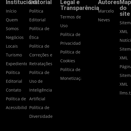
Institucional
Editorial
Legal e
Autores
Map
Transparência
do
Início
Política
Marcelo
site
Termos de
Quem
Editorial
Neves
Site
Uso
Somos
Política de
XML
Política de
Negócios
Ética
Notíc
Privacidade
Locais
Política de
Site
Política de
Turismo
Correções e
XML
Cookies
Expediente
Retratações
Págin
Política de
Política
Política de
Site
Monetização
Editorial
Uso de
XML
Contato
Inteligência
llms.t
Política de
Artificial
Acessibilidade
Política de
Diversidade