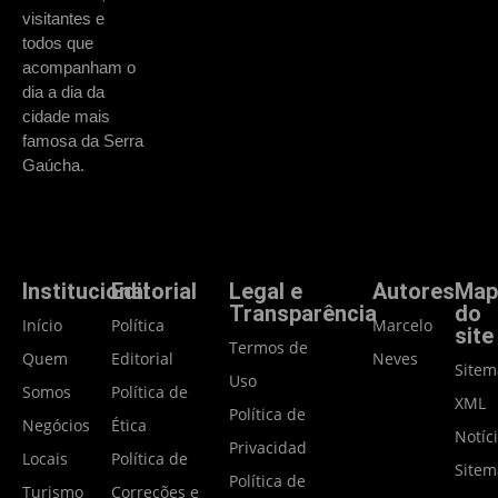
visitantes e
todos que
acompanham o
dia a dia da
cidade mais
famosa da Serra
Gaúcha.
Institucional
Editorial
Legal e
Autores
Map
Transparência
do
Início
Política
Marcelo
site
Termos de
Quem
Editorial
Neves
Site
Uso
Somos
Política de
XML
Política de
Negócios
Ética
Notíc
Privacidade
Locais
Política de
Site
Política de
Turismo
Correções e