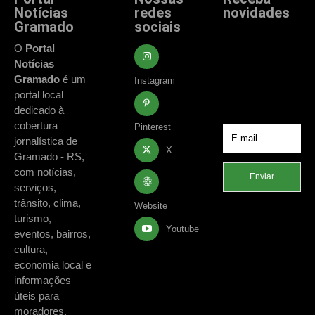
Notícias
redes
novidades
Gramado
sociais
Fique atualizado
com as principais
O
Portal
notícias e
Notícias
acontecimentos
Gramado
é um
Instagram
de Gramado e
portal local
região.
dedicado à
cobertura
Pinterest
jornalística de
X
Gramado - RS,
com notícias,
Enviar
serviços,
trânsito, clima,
Website
turismo,
Youtube
eventos, bairros,
cultura,
economia local e
informações
úteis para
moradores,