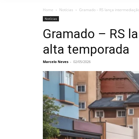
Home
Notícias
Gramado – RS lança intermediaçã
Notícias
Gramado – RS la
alta temporada
Marcelo Neves
-
02/05/2026