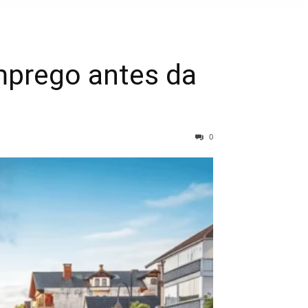
mprego antes da
0