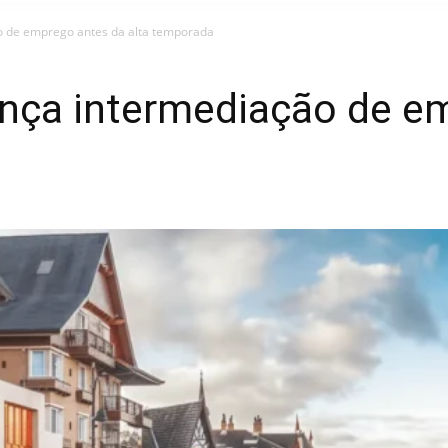
o de emprego antes da alta temporada
nça intermediação de e