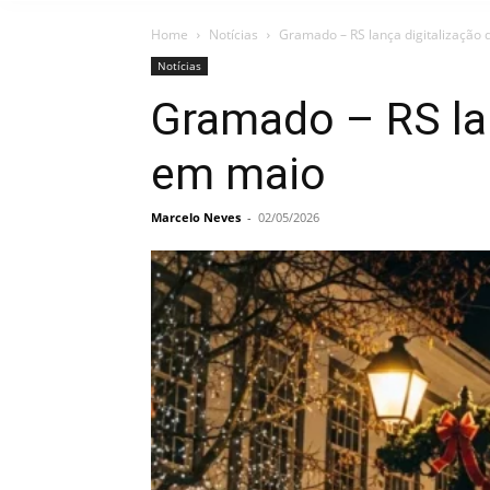
Home
Notícias
Gramado – RS lança digitalização 
Notícias
Gramado – RS lan
em maio
Marcelo Neves
-
02/05/2026