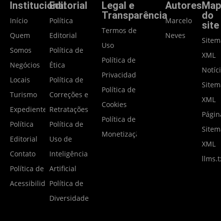
Institucional
Editorial
Legal e
Autores
Map
Transparência
do
Início
Política
Marcelo
site
Termos de
Quem
Editorial
Neves
Site
Uso
Somos
Política de
XML
Política de
Negócios
Ética
Notíc
Privacidade
Locais
Política de
Site
Política de
Turismo
Correções e
XML
Cookies
Expediente
Retratações
Págin
Política de
Política
Política de
Site
Monetização
Editorial
Uso de
XML
Contato
Inteligência
llms.t
Política de
Artificial
Acessibilidade
Política de
Diversidade