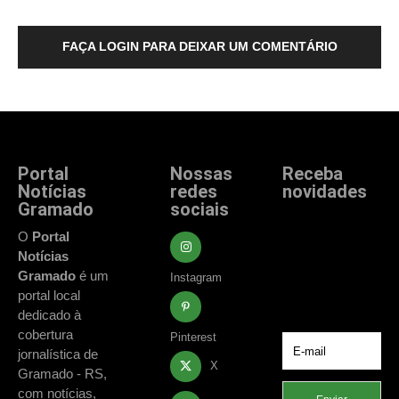
FAÇA LOGIN PARA DEIXAR UM COMENTÁRIO
Portal
Nossas
Receba
Notícias
redes
novidades
Gramado
sociais
Fique atualizado
com as principais
O
Portal
notícias e
Notícias
acontecimentos
Gramado
é um
Instagram
de Gramado e
portal local
região.
dedicado à
cobertura
Pinterest
jornalística de
X
Gramado - RS,
com notícias,