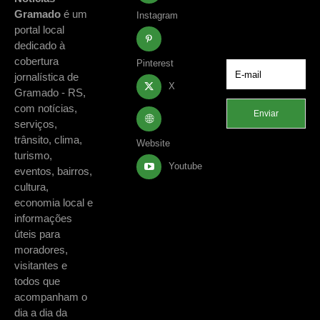
acontecimentos
Gramado
é um
Instagram
de Gramado e
portal local
região.
dedicado à
cobertura
Pinterest
jornalística de
X
Gramado - RS,
com notícias,
Enviar
serviços,
trânsito, clima,
Website
turismo,
Youtube
eventos, bairros,
cultura,
economia local e
informações
úteis para
moradores,
visitantes e
todos que
acompanham o
dia a dia da