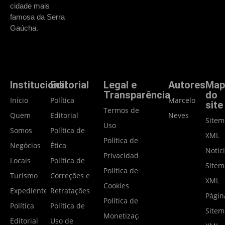
cidade mais
famosa da Serra
Gaúcha.
Institucional
Editorial
Legal e
Autores
Map
Transparência
do
Início
Política
Marcelo
site
Termos de
Quem
Editorial
Neves
Site
Uso
Somos
Política de
XML
Política de
Negócios
Ética
Notíc
Privacidade
Locais
Política de
Site
Política de
Turismo
Correções e
XML
Cookies
Expediente
Retratações
Págin
Política de
Política
Política de
Site
Monetização
Editorial
Uso de