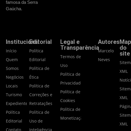
famosa da Serra
Gaúcha.
Institucional
Editorial
Legal e
Autores
Map
Transparência
do
Início
Política
Marcelo
site
Termos de
Quem
Editorial
Neves
Site
Uso
Somos
Política de
XML
Política de
Negócios
Ética
Notíc
Privacidade
Locais
Política de
Site
Política de
Turismo
Correções e
XML
Cookies
Expediente
Retratações
Págin
Política de
Política
Política de
Site
Monetização
Editorial
Uso de
XML
Contato
Inteligência