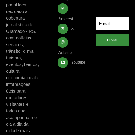
de Gramado e
portal local
região.
dedicado à
cobertura
Pinterest
jornalística de
X
Gramado - RS,
com notícias,
Enviar
serviços,
trânsito, clima,
Website
turismo,
Youtube
eventos, bairros,
cultura,
economia local e
informações
úteis para
moradores,
visitantes e
todos que
acompanham o
dia a dia da
cidade mais