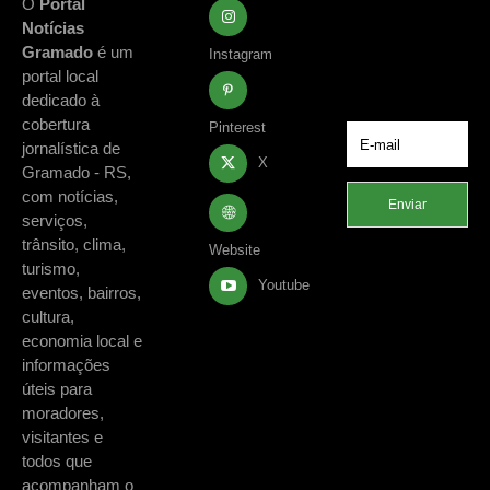
com as principais
O
Portal
notícias e
Notícias
acontecimentos
Gramado
é um
Instagram
de Gramado e
portal local
região.
dedicado à
cobertura
Pinterest
jornalística de
X
Gramado - RS,
com notícias,
Enviar
serviços,
trânsito, clima,
Website
turismo,
Youtube
eventos, bairros,
cultura,
economia local e
informações
úteis para
moradores,
visitantes e
todos que
acompanham o