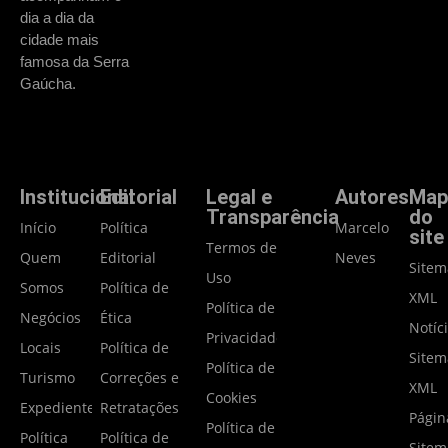
dia a dia da
cidade mais
famosa da Serra
Gaúcha.
Institucional
Editorial
Legal e
Autores
Map
Transparência
do
Início
Política
Marcelo
site
Termos de
Quem
Editorial
Neves
Site
Uso
Somos
Política de
XML
Política de
Negócios
Ética
Notíc
Privacidade
Locais
Política de
Site
Política de
Turismo
Correções e
XML
Cookies
Expediente
Retratações
Págin
Política de
Política
Política de
Site