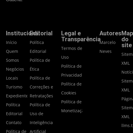
Institucional
Editorial
Legal e
Autores
Map
Transparência
do
Início
Política
Marcelo
site
Termos de
Quem
Editorial
Neves
Site
Uso
Somos
Política de
XML
Política de
Negócios
Ética
Notíc
Privacidade
Locais
Política de
Site
Política de
Turismo
Correções e
XML
Cookies
Expediente
Retratações
Págin
Política de
Política
Política de
Site
Monetização
Editorial
Uso de
XML
Contato
Inteligência
llms.t
Política de
Artificial