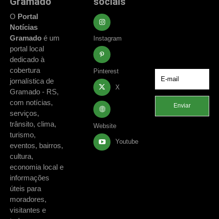
Gramado
sociais
Fique atualizado
com as principais
O
Portal
notícias e
Notícias
acontecimentos
Gramado
é um
Instagram
de Gramado e
portal local
região.
dedicado à
cobertura
Pinterest
jornalística de
X
Gramado - RS,
com notícias,
Enviar
serviços,
trânsito, clima,
Website
turismo,
Youtube
eventos, bairros,
cultura,
economia local e
informações
úteis para
moradores,
visitantes e