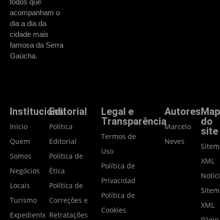
todos que
acompanham o
dia a dia da
cidade mais
famosa da Serra
Gaúcha.
Institucional
Editorial
Legal e
Autores
Map
Transparência
do
Início
Política
Marcelo
site
Termos de
Quem
Editorial
Neves
Site
Uso
Somos
Política de
XML
Política de
Negócios
Ética
Notíc
Privacidade
Locais
Política de
Site
Política de
Turismo
Correções e
XML
Cookies
Expediente
Retratações
Págin