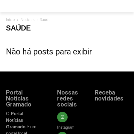
Início
Notícias
Saúde
SAÚDE
Não há posts para exibir
Portal
Nossas
Receba
Notícias
redes
novidades
Gramado
sociais
Fique atualizado
com as principais
O
Portal
notícias e
Notícias
acontecimentos
Gramado
é um
Instagram
de Gramado e
portal local