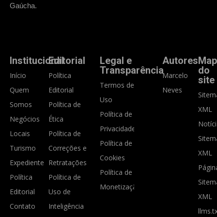
Gaúcha.
Institucional
Editorial
Legal e
Autores
Map
Transparência
do
Início
Política
Marcelo
site
Termos de
Quem
Editorial
Neves
Sitem
Uso
Somos
Política de
XML
Política de
Negócios
Ética
Notíc
Privacidade
Locais
Política de
Sitem
Política de
Turismo
Correções e
XML
Cookies
Expediente
Retratações
Págin
Política de
Política
Política de
Sitem
Monetização
Editorial
Uso de
XML
Contato
Inteligência
llms.t