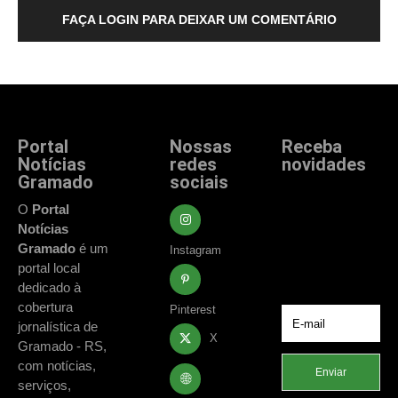
FAÇA LOGIN PARA DEIXAR UM COMENTÁRIO
Portal
Nossas
Receba
Notícias
redes
novidades
Gramado
sociais
Fique atualizado
com as principais
O
Portal
notícias e
Notícias
acontecimentos
Gramado
é um
Instagram
de Gramado e
portal local
região.
dedicado à
cobertura
Pinterest
jornalística de
X
Gramado - RS,
com notícias,
Enviar
serviços,