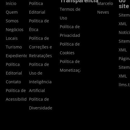
Transparência
do
Início
Política
Marcelo
site
Termos de
Quem
Editorial
Neves
Site
Uso
Somos
Política de
XML
Política de
Negócios
Ética
Notíc
Privacidade
Locais
Política de
Site
Política de
Turismo
Correções e
XML
Cookies
Expediente
Retratações
Págin
Política de
Política
Política de
Site
Monetização
Editorial
Uso de
XML
Contato
Inteligência
llms.t
Política de
Artificial
Acessibilidade
Política de
Diversidade
2025-2026 - Portal Notícias Gramado - Todos os direitos reservados