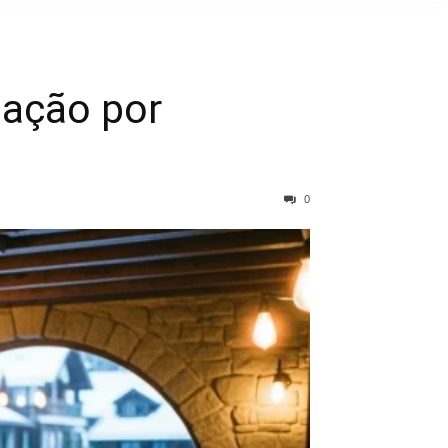
nação por
0