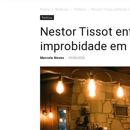
Home
Notícias
Política
Nestor Tissot enfrenta
Política
Nestor Tissot en
improbidade em
Marcelo Neves
-
03/06/2026