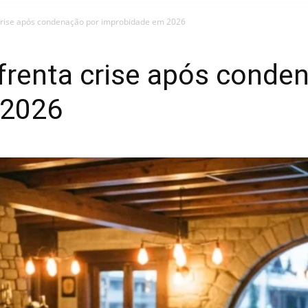
 crise após condenação por improbidade em 2026
frenta crise após conde
 2026