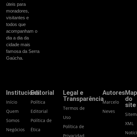
úteis para
moradores,
visitantes e
todos que
acompanham o
dia a dia da
cidade mais
famosa da Serra
Gaúcha.
Institucional
Editorial
Legal e
Autores
Map
Transparência
do
Início
Política
Marcelo
site
Termos de
Quem
Editorial
Neves
Site
Uso
Somos
Política de
XML
Política de
Negócios
Ética
Notíc
Privacidade