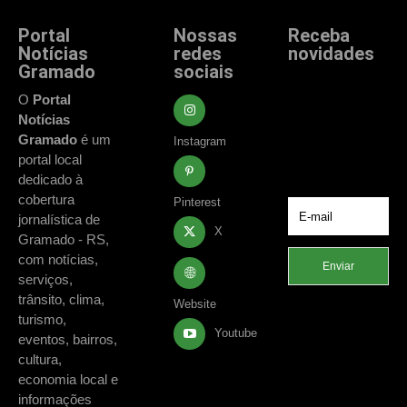
Portal
Nossas
Receba
Notícias
redes
novidades
Gramado
sociais
Fique atualizado
com as principais
O
Portal
notícias e
Notícias
acontecimentos
Gramado
é um
Instagram
de Gramado e
portal local
região.
dedicado à
cobertura
Pinterest
jornalística de
X
Gramado - RS,
com notícias,
Enviar
serviços,
trânsito, clima,
Website
turismo,
Youtube
eventos, bairros,
cultura,
economia local e
informações