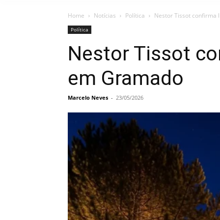
Home
Notícias
Política
Nestor Tissot confirma 
Política
Nestor Tissot con
em Gramado
Marcelo Neves
-
23/05/2026