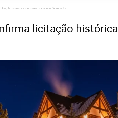
licitação histórica de transporte em Gramado
firma licitação históric