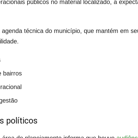
ionais públicos no material localizado, a expecta
genda técnica do município, que mantém em seu po
lidade.
s
 bairros
racional
gestão
s políticos