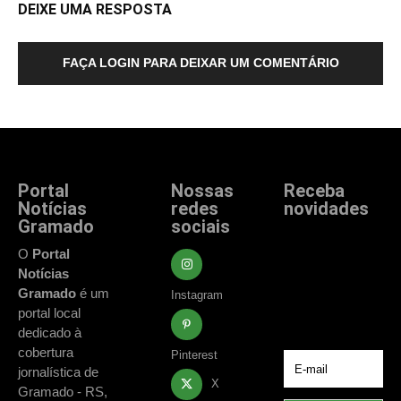
DEIXE UMA RESPOSTA
FAÇA LOGIN PARA DEIXAR UM COMENTÁRIO
Portal
Nossas
Receba
Notícias
redes
novidades
Gramado
sociais
Fique atualizado
com as principais
O
Portal
notícias e
Notícias
acontecimentos
Gramado
é um
Instagram
de Gramado e
portal local
região.
dedicado à
cobertura
Pinterest
jornalística de
X
Gramado - RS,