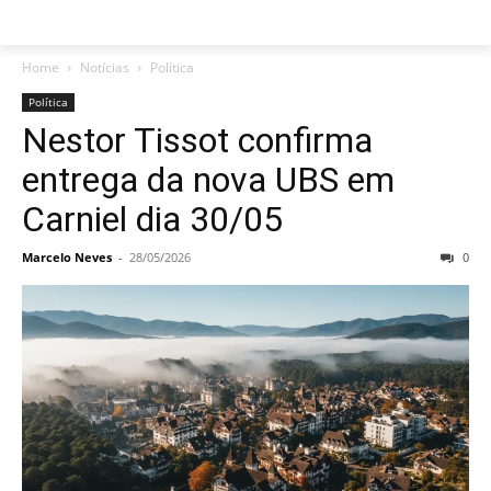
Home
Notícias
Política
Política
Nestor Tissot confirma
entrega da nova UBS em
Carniel dia 30/05
Marcelo Neves
-
28/05/2026
0