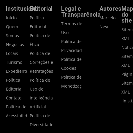
Institucional
Editorial
Legal e
Autores
Map
Transparência
do
Início
Política
Marcelo
site
Termos de
Quem
Editorial
Neves
Site
Uso
Somos
Política de
XML
Política de
Negócios
Ética
Notíc
Privacidade
Locais
Política de
Site
Política de
Turismo
Correções e
XML
Cookies
Expediente
Retratações
Págin
Política de
Política
Política de
Site
Monetização
Editorial
Uso de
XML
Contato
Inteligência
llms.t
Política de
Artificial
Acessibilidade
Política de
Diversidade