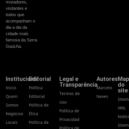
moradores,
visitantes e
todos que
acompanham o
dia a dia da
cidade mais
famosa da Serra
Gaúcha.
Institucional
Editorial
Legal e
Autores
Map
Transparência
do
Início
Política
Marcelo
site
Termos de
Quem
Editorial
Neves
Site
Uso
Somos
Política de
XML
Política de
Negócios
Ética
Notíc
Privacidade
Locais
Política de
Site
Política de