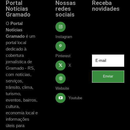
Portal
Nossas
Receba
Notícias
redes
novidades
Gramado
sociais
Fique atualizado
com as principais
O
Portal
notícias e
Notícias
acontecimentos
Gramado
é um
Instagram
de Gramado e
portal local
região.
dedicado à
cobertura
Pinterest
jornalística de
X
Gramado - RS,
com notícias,
Enviar
serviços,
trânsito, clima,
Website
turismo,
Youtube
eventos, bairros,
cultura,
economia local e
informações
úteis para