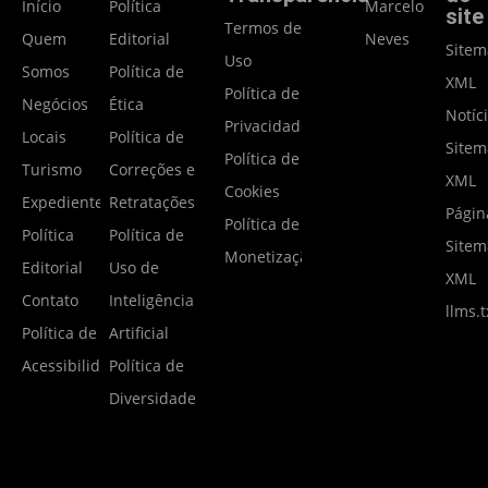
Início
Política
Marcelo
site
Termos de
Quem
Editorial
Neves
Site
Uso
Somos
Política de
XML
Política de
Negócios
Ética
Notíc
Privacidade
Locais
Política de
Site
Política de
Turismo
Correções e
XML
Cookies
Expediente
Retratações
Págin
Política de
Política
Política de
Site
Monetização
Editorial
Uso de
XML
Contato
Inteligência
llms.t
Política de
Artificial
Acessibilidade
Política de
Diversidade
2025-2026 - Portal Notícias Gramado - Todos os direitos reservados