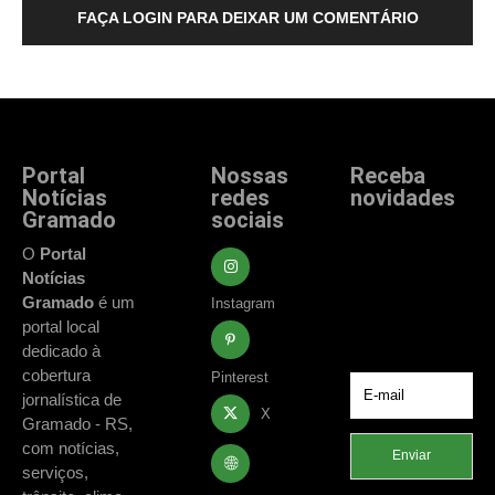
FAÇA LOGIN PARA DEIXAR UM COMENTÁRIO
Portal
Nossas
Receba
Notícias
redes
novidades
Gramado
sociais
Fique atualizado
com as principais
O
Portal
notícias e
Notícias
acontecimentos
Gramado
é um
Instagram
de Gramado e
portal local
região.
dedicado à
cobertura
Pinterest
jornalística de
X
Gramado - RS,
com notícias,
Enviar
serviços,