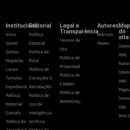
Institucional
Editorial
Legal e
Autores
Map
Transparência
do
Início
Política
Marcelo
site
Termos de
Quem
Editorial
Neves
Site
Uso
Somos
Política de
XML
Política de
Negócios
Ética
Notíc
Privacidade
Locais
Política de
Site
Política de
Turismo
Correções e
XML
Cookies
Expediente
Retratações
Págin
Política de
Política
Política de
Site
Monetização
Editorial
Uso de
XML
Contato
Inteligência
llms.t
Política de
Artificial