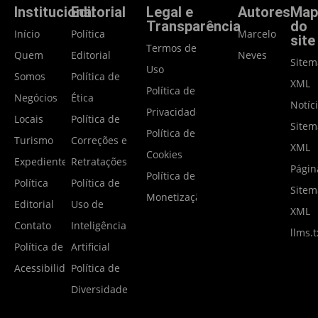
Institucional
Editorial
Legal e
Autores
Map
Transparência
do
Início
Política
Marcelo
site
Termos de
Quem
Editorial
Neves
Site
Uso
Somos
Política de
XML
Política de
Negócios
Ética
Notíc
Privacidade
Locais
Política de
Site
Política de
Turismo
Correções e
XML
Cookies
Expediente
Retratações
Págin
Política de
Política
Política de
Site
Monetização
Editorial
Uso de
XML
Contato
Inteligência
llms.t
Política de
Artificial
Acessibilidade
Política de
Diversidade