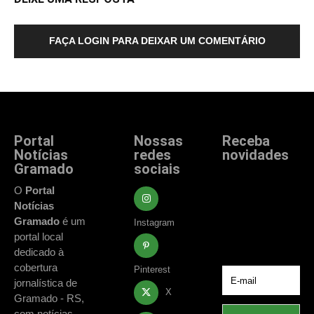
FAÇA LOGIN PARA DEIXAR UM COMENTÁRIO
Portal
Nossas
Receba
Notícias
redes
novidades
Gramado
sociais
Fique atualizado
com as principais
O
Portal
notícias e
Notícias
acontecimentos
Gramado
é um
Instagram
de Gramado e
portal local
região.
dedicado à
cobertura
Pinterest
jornalística de
X
Gramado - RS,
com notícias,