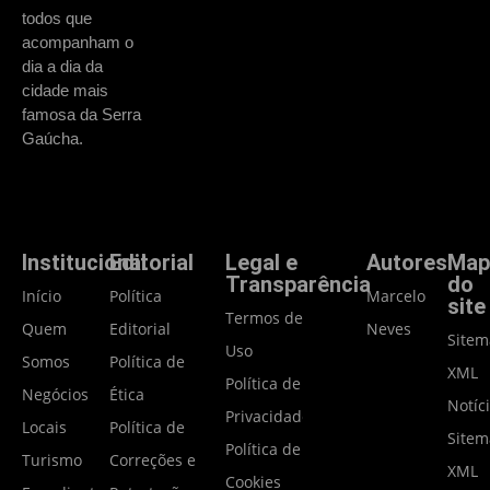
todos que
acompanham o
dia a dia da
cidade mais
famosa da Serra
Gaúcha.
Institucional
Editorial
Legal e
Autores
Map
Transparência
do
Início
Política
Marcelo
site
Termos de
Quem
Editorial
Neves
Site
Uso
Somos
Política de
XML
Política de
Negócios
Ética
Notíc
Privacidade
Locais
Política de
Site
Política de
Turismo
Correções e
XML
Cookies