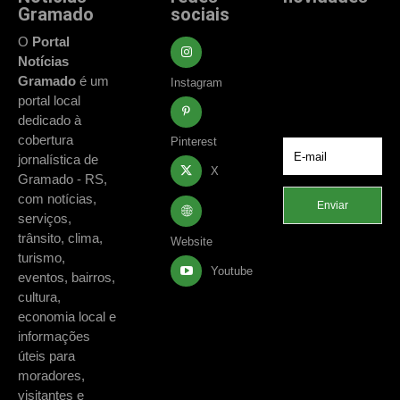
Gramado
sociais
Fique atualizado
com as principais
O
Portal
notícias e
Notícias
acontecimentos
Gramado
é um
Instagram
de Gramado e
portal local
região.
dedicado à
cobertura
Pinterest
jornalística de
X
Gramado - RS,
com notícias,
Enviar
serviços,
trânsito, clima,
Website
turismo,
Youtube
eventos, bairros,
cultura,
economia local e
informações
úteis para
moradores,
visitantes e