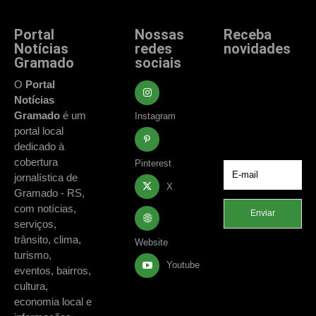
Portal
Nossas
Receba
Notícias
redes
novidades
Gramado
sociais
Fique atualizado
com as principais
O
Portal
notícias e
Notícias
acontecimentos
Gramado
é um
Instagram
de Gramado e
portal local
região.
dedicado à
cobertura
Pinterest
jornalística de
X
Gramado - RS,
com notícias,
Enviar
serviços,
trânsito, clima,
Website
turismo,
Youtube
eventos, bairros,
cultura,
economia local e