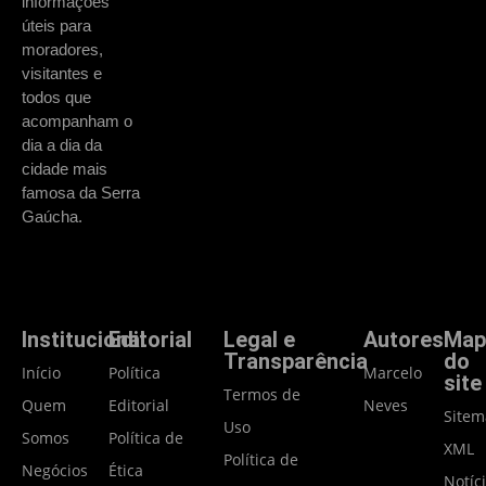
informações
úteis para
moradores,
visitantes e
todos que
acompanham o
dia a dia da
cidade mais
famosa da Serra
Gaúcha.
Institucional
Editorial
Legal e
Autores
Map
Transparência
do
Início
Política
Marcelo
site
Termos de
Quem
Editorial
Neves
Site
Uso
Somos
Política de
XML
Política de
Negócios
Ética
Notíc