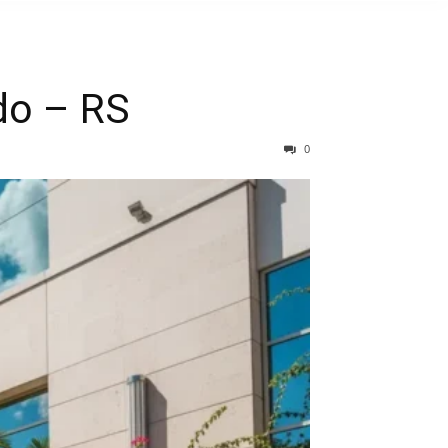
do – RS
0