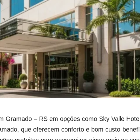
m Gramado – RS em opções como Sky Valle Hotel 
amado, que oferecem conforto e bom custo-benefí
ções gratuitas para economizar ainda mais na sua