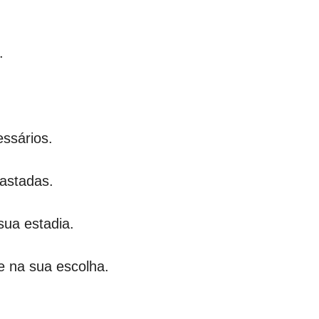
.
ssários.
fastadas.
sua estadia.
e na sua escolha.