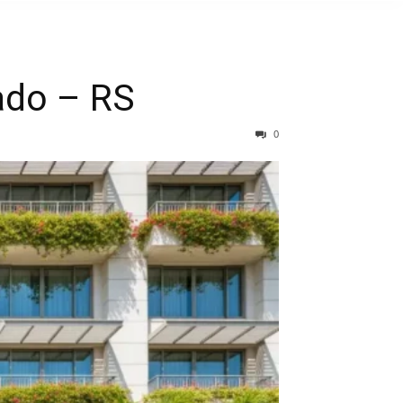
ado – RS
0