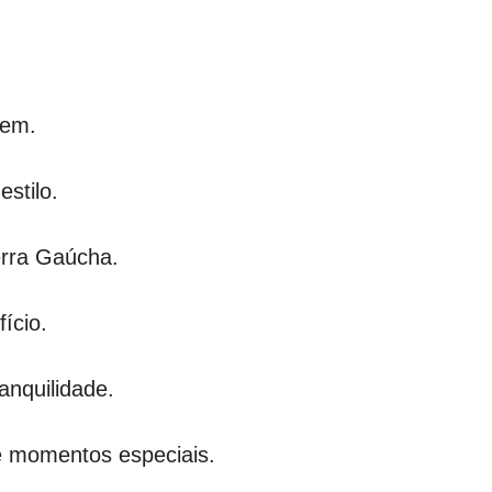
gem.
stilo.
erra Gaúcha.
ício.
anquilidade.
e momentos especiais.