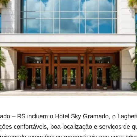
do – RS incluem o Hotel Sky Gramado, o Laghetto 
s confortáveis, boa localização e serviços de q
rcionando experiências memoráveis aos seus hósp