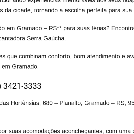
ões da cidade, tornando a escolha perfeita para sua
do em Gramado – RS** para suas férias? Encontr
ncantadora Serra Gaúcha.
ões que combinam conforto, bom atendimento e ava
io em Gramado.
) 3421-3333
as Hortênsias, 680 – Planalto, Gramado – RS, 956
a por suas acomodações aconchegantes, com uma 