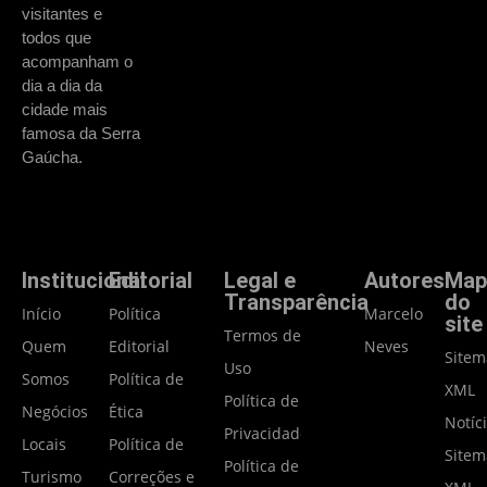
visitantes e
todos que
acompanham o
dia a dia da
cidade mais
famosa da Serra
Gaúcha.
Institucional
Editorial
Legal e
Autores
Map
Transparência
do
Início
Política
Marcelo
site
Termos de
Quem
Editorial
Neves
Site
Uso
Somos
Política de
XML
Política de
Negócios
Ética
Notíc
Privacidade
Locais
Política de
Site
Política de
Turismo
Correções e