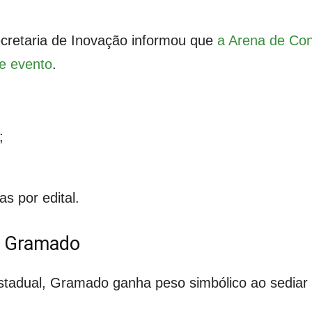
cretaria de Inovação informou que
a Arena de Con
de evento
.
;
s por edital.
a Gramado
tadual, Gramado ganha peso simbólico ao sediar u