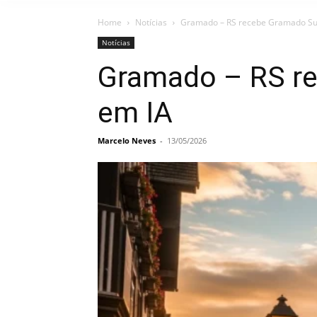
Home
Notícias
Gramado – RS recebe Gramado Su
Notícias
Gramado – RS r
em IA
Marcelo Neves
-
13/05/2026