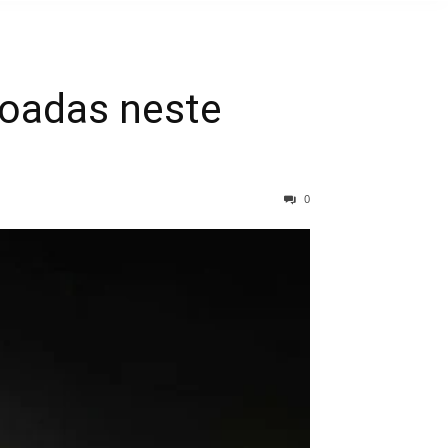
voadas neste
0