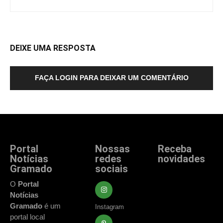
DEIXE UMA RESPOSTA
FAÇA LOGIN PARA DEIXAR UM COMENTÁRIO
Portal
Nossas
Receba
Notícias
redes
novidades
Gramado
sociais
Fique atualizado
com as principais
O
Portal
notícias e
Notícias
acontecimentos
Gramado
é um
Instagram
de Gramado e
portal local
região.