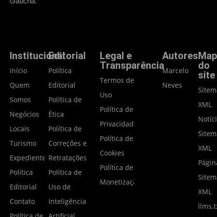
Gaúcha.
Institucional
Editorial
Legal e
Autores
Map
Transparência
do
Início
Política
Marcelo
site
Termos de
Quem
Editorial
Neves
Site
Uso
Somos
Política de
XML
Política de
Negócios
Ética
Notíc
Privacidade
Locais
Política de
Site
Política de
Turismo
Correções e
XML
Cookies
Expediente
Retratações
Págin
Política de
Política
Política de
Site
Monetização
Editorial
Uso de
XML
Contato
Inteligência
llms.t
Política de
Artificial