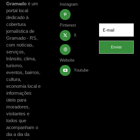
acontecimentos
Gramado
é um
Instagram
de Gramado e
portal local
região.
dedicado à
cobertura
Pinterest
jornalística de
X
Gramado - RS,
com notícias,
Enviar
serviços,
trânsito, clima,
Website
turismo,
Youtube
eventos, bairros,
cultura,
economia local e
informações
úteis para
moradores,
visitantes e
todos que
acompanham o
dia a dia da