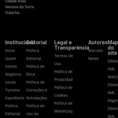
cidade mais
famosa da Serra
Gaúcha.
Institucional
Editorial
Legal e
Autores
Map
Transparência
do
Início
Política
Marcelo
site
Termos de
Quem
Editorial
Neves
Site
Uso
Somos
Política de
XML
Política de
Negócios
Ética
Notíc
Privacidade
Locais
Política de
Site
Política de
Turismo
Correções e
XML
Cookies
Expediente
Retratações
Págin
Política de
Política
Política de
Site
Monetização
Editorial
Uso de
XML