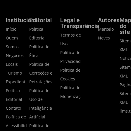
Institucional
Editorial
Legal e
Autores
Map
Transparência
do
Início
Política
Marcelo
site
Termos de
Quem
Editorial
Neves
Site
Uso
Somos
Política de
XML
Política de
Negócios
Ética
Notíc
Privacidade
Locais
Política de
Site
Política de
Turismo
Correções e
XML
Cookies
Expediente
Retratações
Págin
Política de
Política
Política de
Site
Monetização
Editorial
Uso de
XML
Contato
Inteligência
llms.t
Política de
Artificial
Acessibilidade
Política de