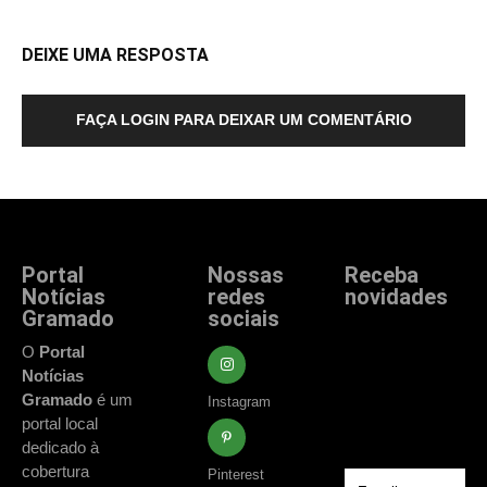
DEIXE UMA RESPOSTA
FAÇA LOGIN PARA DEIXAR UM COMENTÁRIO
Portal
Nossas
Receba
Notícias
redes
novidades
Gramado
sociais
Fique atualizado
com as principais
O
Portal
notícias e
Notícias
acontecimentos
Gramado
é um
Instagram
de Gramado e
portal local
região.
dedicado à
cobertura
Pinterest