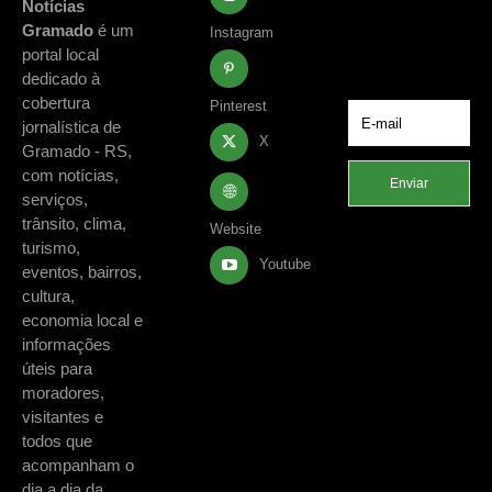
notícias e
Notícias
acontecimentos
Gramado
é um
Instagram
de Gramado e
portal local
região.
dedicado à
cobertura
Pinterest
jornalística de
X
Gramado - RS,
com notícias,
Enviar
serviços,
trânsito, clima,
Website
turismo,
Youtube
eventos, bairros,
cultura,
economia local e
informações
úteis para
moradores,
visitantes e
todos que
acompanham o
dia a dia da