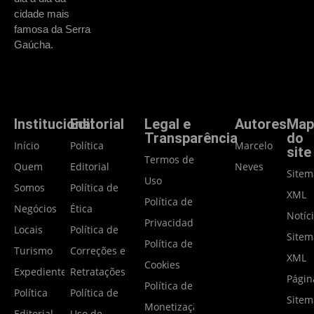
cidade mais
famosa da Serra
Gaúcha.
Institucional
Editorial
Legal e
Autores
Map
Transparência
do
Início
Política
Marcelo
site
Termos de
Quem
Editorial
Neves
Site
Uso
Somos
Política de
XML
Política de
Negócios
Ética
Notíc
Privacidade
Locais
Política de
Site
Política de
Turismo
Correções e
XML
Cookies
Expediente
Retratações
Págin
Política de
Política
Política de
Site
Monetização
Editorial
Uso de