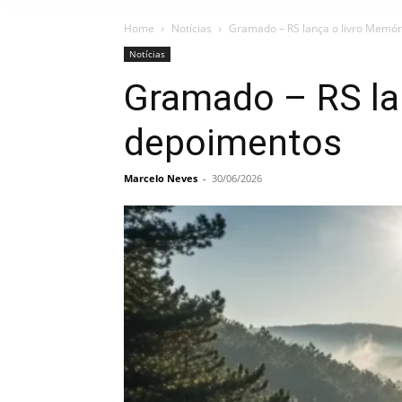
Home
Notícias
Gramado – RS lança o livro Memór
Notícias
Gramado – RS la
depoimentos
Marcelo Neves
-
30/06/2026